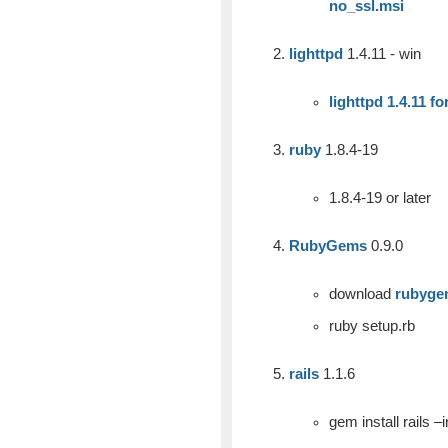
no_ssl.msi
lighttpd
1.4.11 - win
lighttpd 1.4.11 
ruby
1.8.4-19
1.8.4-19 or later
RubyGems
0.9.0
download
rubygem
ruby setup.rb
rails
1.1.6
gem install rails 