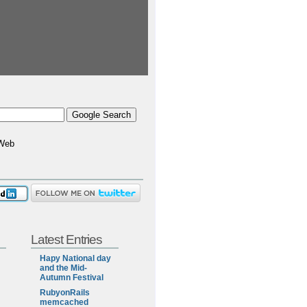
Web
Latest Entries
Hapy National day
and the Mid-
Autumn Festival
RubyonRails
memcached