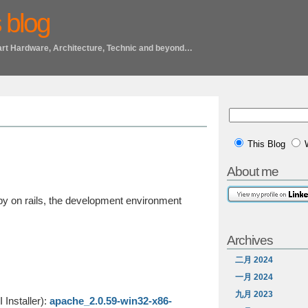
 blog
art Hardware, Architecture, Technic and beyond…
This Blog
About me
y on rails, the development environment
Archives
二月 2024
一月 2024
九月 2023
Installer):
apache_2.0.59-win32-x86-