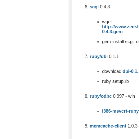
scgi
0.4.3
wget
http://www.zedsh
0.4.3.gem
gem install scgi_r
ruby/dbi
0.1.1
download
dbi-0.1.
ruby setup.rb
ruby/odbc
0.997 - win
i386-msvcrt-ruby
memcache-client
1.0.3