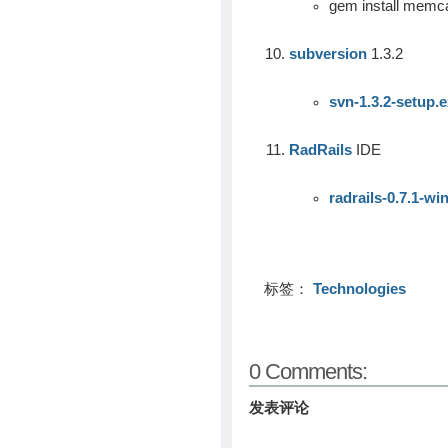
gem install memca
subversion
1.3.2
svn-1.3.2-setup.
RadRails
IDE
radrails-0.7.1-wi
标签：
Technologies
0 Comments:
发表评论