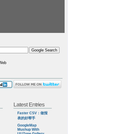
Web
Latest Entries
Faster CSV：做报
表的好帮手
GoogleMap
Mushup With
UUZone Gallery