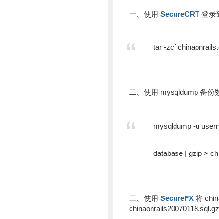
一、使用
SecureCRT
登录
tar -zcf chinaonrails
二、使用 mysqldump 备
mysqldump -u usern
database | gzip > ch
三、使用
SecureFX
将 china
chinaonrails20070118.sq