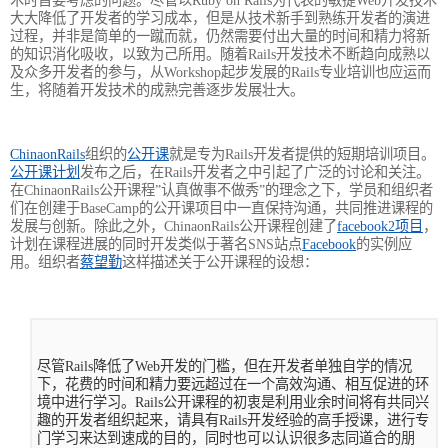
大大降低了开发者的学习成本，但是从技术新手到熟练开发者的演进
过程，并非是简单的一蹴而就，仍然需要付出大量的时间和精力将新
的知识消化吸收，以致为己所用。随着Rails开发技术不断趋向成熟以
及众多开发者的参与，从Workshop起步发展的Rails专业培训也应运而
生，将随着开发技术的成熟完善逐步发展壮大。
ChinaonRails
组织的
公开课
就是专为Rails开发者提供的短期培训项目。
公开课计划
发布之后，在Rails开发者之中引起了广泛的讨论和关注。
在ChinaonRails公开课程”认真做事不做秀”的理念之下，学员和组织者
们在创建于BaseCamp的公开课项目中一直保持沟通，共同推进课程的
发展与创新。除此之外，ChinaonRails公开课程创建了
facebook2项目
，
计划在课程进展的同时开发类似于著名SNS站点
Facebook
的实例应
用。组织者
蔡望勤
这样描述关于公开课程的设想：
尽管Rails降低了Web开发的门槛，但在开发者单独自学的情况
下，花费的时间和精力要远超过在一个高效沟通、相互促进的环
境中进行学习。Rails公开课程的初衷是利用业余时间将有共同兴
趣的开发者组织起来，请具有Rails开发经验的高手授课，进行专
门学习来达到速成的目的，同时也可以认识很多志同道合的朋