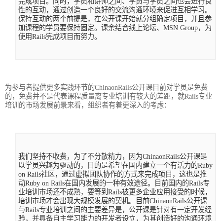
完成项目。同时，学员和讲师之间、学员与学员之间也会进行良
性的互动，通过创造一个良好的交流沟通环境来促进互相学习。
保持互动的两个前提是，在公开课开始就分组确定项目，并且参
加课程的学员要保持固定。课余结合线上论坛、MSN Group，为
使用Rails完成项目而努力。
为参与者提供更多实践环节的ChinaonRails公开课目前对学员是免费
的，免费并不是代表课程质量离专业培训有较大的差距，就Rails专业
培训的市场发展前景来看，组织者有着更深入的考虑：
我们坚持不收费，为了不分散精力，因为ChinaonRails公开课是
以学员兴趣为驱动的，目的是希望在国内建立一个有活力的Ruby
on Rails社区，通过虚拟团队协作的方式来完成项目，这也是推
动Ruby on Rails在国内发展的一种有效途径。目前国内的Rails专
业培训市场还不成熟，要等到Rails被更多企业应用接受的时候，
培训市场才会出现大规模发展的契机。目前ChinaonRails公开课
与Rails专业培训之间的主要差异是，公开课是针对有一定开发经
验，并具备自主学习能力的开发者设立，为其创造好的沟通环境