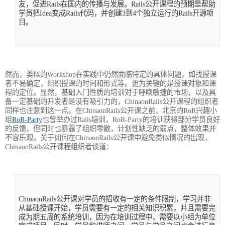
友，促进Rails在国内的传播与发展。Rails公开课程的预期是帮助
学员把Idea变成Rails代码，并创建3到4个独立运行的Rails开源项
目。
然而，类似的Workshop在实践中仍然面临特定的具体问题，如找授课
者不易确定，组织授课的时间和形式等。更为关键的是授课对象和课
程的定位。显然，基础入门性质的培训对于呼唤敏捷的市场，以及具
备一定基础的开发者是没有吸引力的，ChinaonRails公开课程的组织者
同样也注意到这一点。在ChinaonRails公开课之前，北京的RoR兴趣小
组
RoR-Party
也曾举办过Rails培训，RoR-Party的培训获得部分学员良好
的反馈，但同时也暴露了组织零散，计划性缺乏的弱点，整体效果并
不容乐观。关于如何在ChinaonRails公开课中避免类似情况的出现，
ChinaonRails公开课程组织者谈道：
ChinaonRails公开课对学员的招收有一定的条件限制，学习并非
从基础授课开始，学员需要有一定的相关知识积累，并且需要完
成为期五周的系统培训，因为在培训过程中，需要以小组为单位