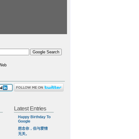
Web
Latest Entries
Happy Birthday To
Google
想念你，但与爱情
无关。