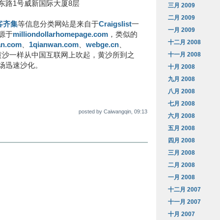
东路1号威新国际大厦8层
三月 2009
二月 2009
客齐集
等信息分类网站是来自于
Craigslist
一
一月 2009
源于
milliondollarhomepage.com
，类似的
十二月 2008
an.com
、
1qianwan.com
、
webge.cn
、
十一月 2008
黄沙一样从中国互联网上吹起，黄沙所到之
场迅速沙化。
十月 2008
九月 2008
八月 2008
七月 2008
posted by Caiwangqin, 09:13
六月 2008
五月 2008
四月 2008
三月 2008
二月 2008
一月 2008
十二月 2007
十一月 2007
十月 2007