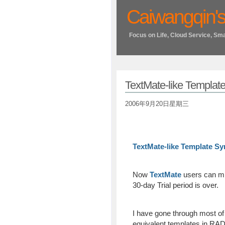
Caiwangqin's
Focus on Life, Cloud Service, Sm
TextMate-like Templat
2006年9月20日星期三
TextMate-like Template Sy
Now
TextMate
users can mi
30-day Trial period is over.
I have gone through most o
equivalent templates in RADRa