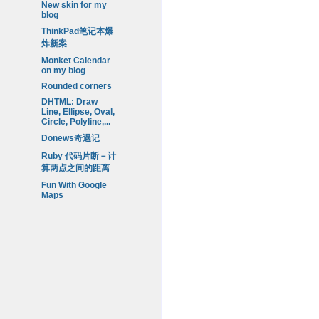
New skin for my
blog
ThinkPad笔记本爆
炸新案
Monket Calendar
on my blog
Rounded corners
DHTML: Draw
Line, Ellipse, Oval,
Circle, Polyline,...
Donews奇遇记
Ruby 代码片断－计
算两点之间的距离
Fun With Google
Maps