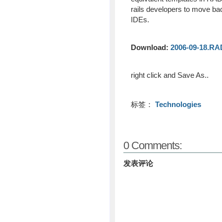
rails developers to move ba
IDEs.
Download:
2006-09-18.RA
right click and Save As..
标签：
Technologies
0 Comments:
发表评论