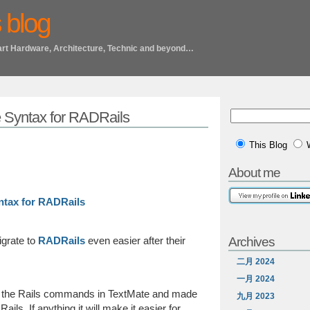
 blog
art Hardware, Architecture, Technic and beyond…
e Syntax for RADRails
This Blog
About me
ntax for RADRails
Archives
grate to
RADRails
even easier after their
二月 2024
一月 2024
f the Rails commands in TextMate and made
九月 2023
ils. If anything it will make it easier for