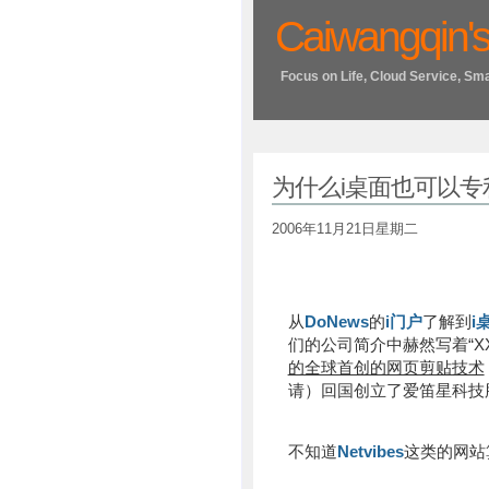
Caiwangqin's
Focus on Life, Cloud Service, Sm
为什么i桌面也可以专
2006年11月21日星期二
从
DoNews
的
i门户
了解到
i
们的公司简介中赫然写着“XX
的全球首创的网页剪贴技术
请）回国创立了爱笛星科技
不知道
Netvibes
这类的网站