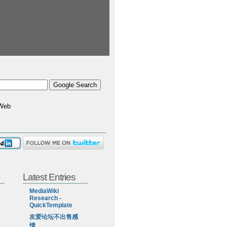
Web
Latest Entries
MediaWiki
Research -
QuickTemplate
友爱论坛不出售感
情