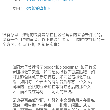
麦田：
《豆瓣的真相》
很有意思，遗憾的是都是站在社区经营者的立场去评论的，
没有一个用户的声音。以下这段话揭示了目前中文社区的一
个方面，有点滑稽，但都是实事：
如同木子美拯救了blogcn和blogchina；如同竹影
青瞳拯救了天涯；如同超女拯救了百度贴吧；如
同徐静蕾拯救了新浪博客；如同张钰拯救了优
酷；如同每一个伟大的网站背后都有一个女人。
同样的，蛰伏的豆瓣也在等待它背后的那个女
人，而不是在等待――阿北的算法。
无论是否高低学历，年轻的中文网络用户在目标
网站上都只做了一件事――扎堆、闲聊。从天