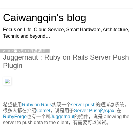
Caiwangqin's blog
Focus on Life, Cloud Service, Smart Hardware, Architecture,
Technic and beyond…
2007年5月11日星期五
Juggernaut : Ruby on Rails Server Push
Plugin
希望使用
Ruby on Rails
实现一个
server push
的短消息系统，
很多人都在介绍
Comet
，说是用于
Server Push的Ajax
. 在
RubyForge
也有一个叫
Juggernaut
的插件，说是 allowing the
server to push data to the client，有需要可以试试。