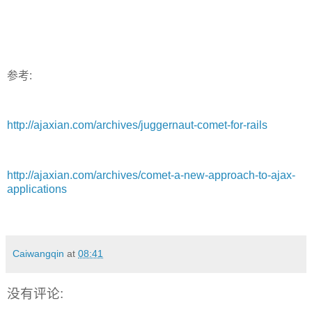
参考:
http://ajaxian.com/archives/juggernaut-comet-for-rails
http://ajaxian.com/archives/comet-a-new-approach-to-ajax-
applications
Caiwangqin
at
08:41
没有评论: