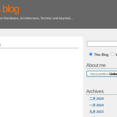
 blog
art Hardware, Architecture, Technic and beyond…
s
This Blog
About me
Archives
二月 2024
一月 2024
九月 2023