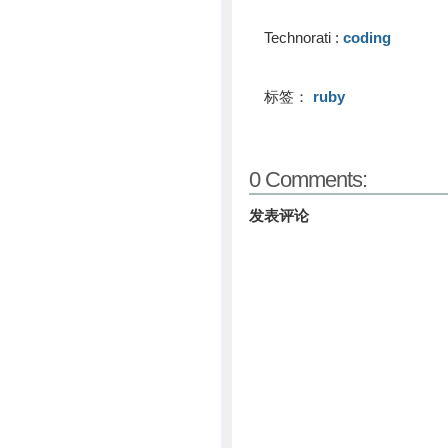
Technorati
:
coding
标签：
ruby
0 Comments:
发表评论