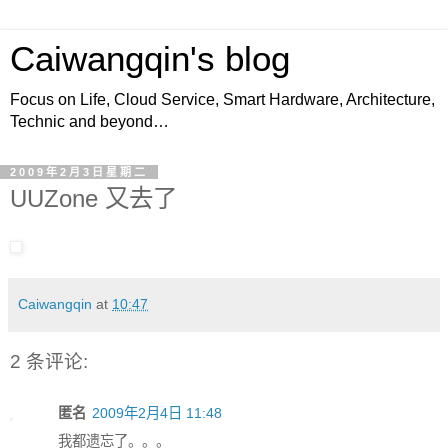
Caiwangqin's blog
Focus on Life, Cloud Service, Smart Hardware, Architecture,
Technic and beyond…
2009年2月3日星期二
UUZone 又去了
Caiwangqin
at
10:47
2 条评论:
匿名
2009年2月4日 11:48
我都遗忘了。。。