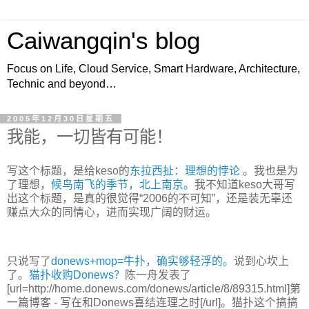
Caiwangqin's blog
Focus on Life, Cloud Service, Smart Hardware, Architecture,
Technic and beyond…
2005年12月30日星期五
我能，一切皆有可能！
写这个标题，是给keso的
东拉西扯：理想的悖论
。我也是为
了理想，
候鸟南飞的季节，北上南京。
我不知道keso大哥写
出这个标题，是真的很觉得“2006的不可知”，还是装无辜还
赚点大众的同情心，进而实现广阔的财运。
只说写了
donews+mop=牛扑，确实够轻浮的。
说到心坎上
了。
猫扑收购Donews？
陈一舟发表了
[
url=http://home.donews.com/donews/article/8/89315.html]第
一篇博客 - 写在和Donews喜结连理之时[/url]。猫扑这个搞搞