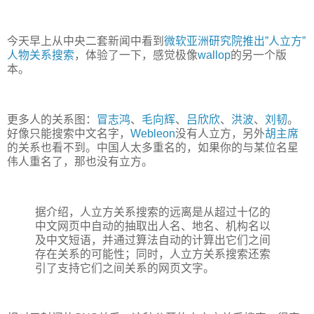
今天早上从中央二套新闻中看到
微软亚洲研究院推出”人立方”
人物关系搜索
，体验了一下，感觉极像
wallop
的另一个版
本。
更多人的关系图：
冒志鸿
、
毛向辉
、
吕欣欣
、
洪波
、
刘韧
。
好像只能搜索中文名字，
Webleon
没有人立方，另外
胡主席
的关系也看不到。中国人太多重名的，如果你的与某位名星
伟人重名了，那也没有立方。
据介绍，人立方关系搜索的远离是从超过十亿的
中文网页中自动的抽取出人名、地名、机构名以
及中文短语，并通过算法自动的计算出它们之间
存在关系的可能性；同时，人立方关系搜索还索
引了支持它们之间关系的网页文字。